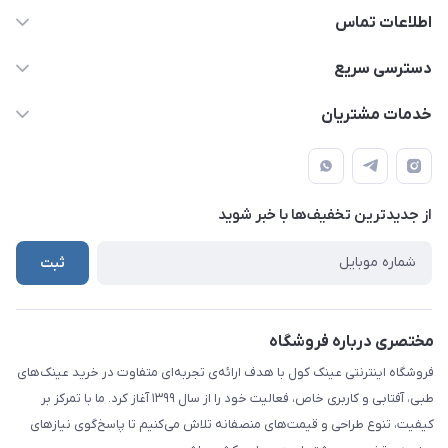
اطلاعات تماس
09924035290
دسترسی سریع
021-65279804
حساب کاربری
خدمات مشتریان
info@eynakcool.com
مجله فروشگاه
قوانین و مقررات
تهران - شهریار (فروش حضوری نداریم)
درباره ما
حریم شخصی کاربران
تماس با ما
از جدید‌ترین تخفیف‌ها با‌ خبر شوید
راهنما
ثبت
مختصری درباره فروشگاه
فروشگاه اینترنتی عینک کول با هدف ارائه‌ی تجربه‌ای متفاوت در خرید عینک‌های
طبی، آفتابی و کاربری خاص، فعالیت خود را از سال ۱۳۹۹ آغاز کرد. ما با تمرکز بر
کیفیت، تنوع طراحی و قیمت‌های منصفانه تلاش می‌کنیم تا پاسخ‌گوی نیازهای