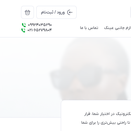
ورود / ثبت‌نام
09924035290
ازم جانبی عینک
تماس با ما
021-65279804
رونیک در اختیار شما، قرار
 تا راحتی بیش‌تری را برای شما