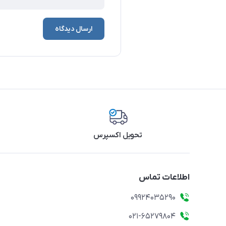
ارسال دیدگاه
تحویل اکسپرس
اطلاعات تماس
09924035290
021-65279804