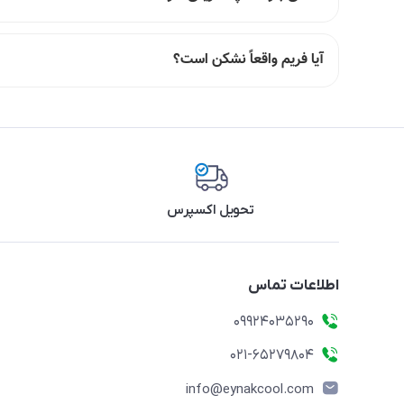
آیا فریم واقعاً نشکن است؟
تحویل اکسپرس
اطلاعات تماس
09924035290
021-65279804
info@eynakcool.com