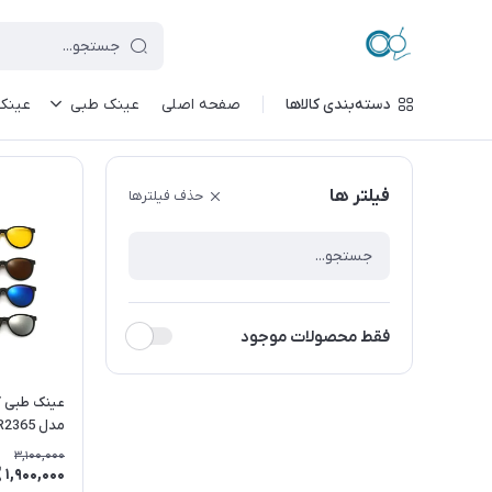
دسته‌بندی کالاها
صفحه اصلی
عینک طبی
عینک
فیلتر ها
حذف فیلترها
فقط محصولات موجود
مدل TR2365
3,100,000
1,900,000