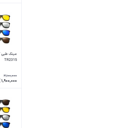
TR2315
3,100,000
1,900,000