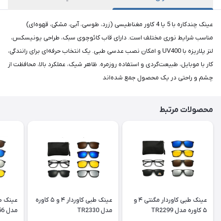
عینک چندکاره با 5 یا 4 کاور مغناطیسی (زرد، طوسی، آبی، مشکی، قهوه‌ای)
مناسب شرایط نوری مختلف است. دارای قاب کائوچوی سبک، طراحی یونیسکس،
لنز پلاریزه با UV400 و امکان نصب عدسی طبی. یک انتخاب حرفه‌ای برای رانندگی،
کار با موبایل، طبیعت‌گردی و استفاده روزمره. ظاهر شیک، عملکرد بالا، محافظت از
چشم و راحتی در یک محصول جمع شده‌اند
محصولات مرتبط
عینک طبی کاوردار مگنتی ۴ و
عینک طبی کاوردار ۴ و ۵ کاوره
۵ کاوره مدل TR2299
مدل TR2330
مدل TR2356