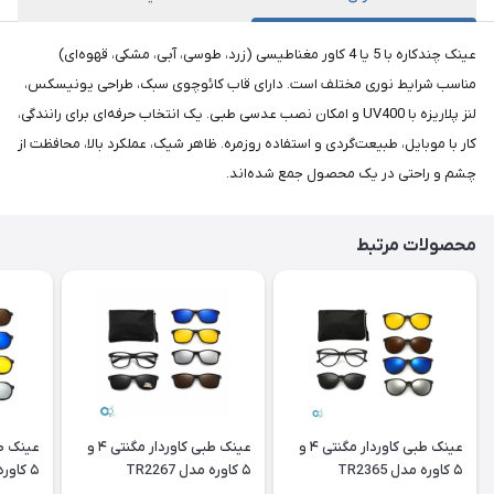
عینک چندکاره با 5 یا 4 کاور مغناطیسی (زرد، طوسی، آبی، مشکی، قهوه‌ای)
مناسب شرایط نوری مختلف است. دارای قاب کائوچوی سبک، طراحی یونیسکس،
لنز پلاریزه با UV400 و امکان نصب عدسی طبی. یک انتخاب حرفه‌ای برای رانندگی،
کار با موبایل، طبیعت‌گردی و استفاده روزمره. ظاهر شیک، عملکرد بالا، محافظت از
چشم و راحتی در یک محصول جمع شده‌اند.
محصولات مرتبط
عینک طبی کاوردار مگنتی ۴ و
عینک طبی کاوردار مگنتی ۴ و
۵ کاوره مدل TR2365
۵ کاوره مدل TR2267
۵ کاوره مدل TR2337