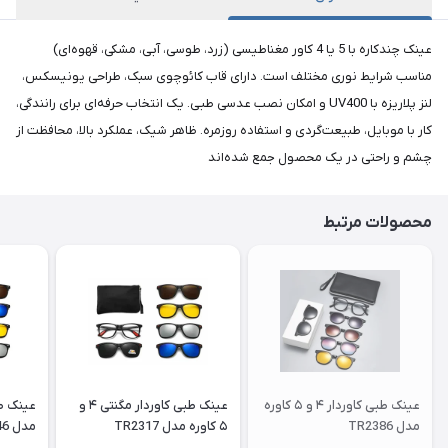
عینک چندکاره با 5 یا 4 کاور مغناطیسی (زرد، طوسی، آبی، مشکی، قهوه‌ای)
مناسب شرایط نوری مختلف است. دارای قاب کائوچوی سبک، طراحی یونیسکس،
لنز پلاریزه با UV400 و امکان نصب عدسی طبی. یک انتخاب حرفه‌ای برای رانندگی،
کار با موبایل، طبیعت‌گردی و استفاده روزمره. ظاهر شیک، عملکرد بالا، محافظت از
چشم و راحتی در یک محصول جمع شده‌اند
محصولات مرتبط
عینک طبی کاوردار ۴ و ۵ کاوره
عینک طبی کاوردار مگنتی ۴ و
مدل TR2386
۵ کاوره مدل TR2317
مدل TR2346