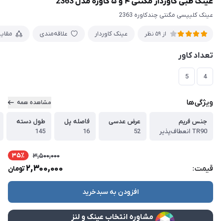
عینک طبی کاوردار مگنتی ۴ و ۵ کاوره مدل 2363
عینک کلیپسی مگنتی چندکاوره 2363
عینک کاوردار
علاقه‌مندی
مقای
از 59 نظر
تعداد کاور
5
4
ویژگی‌ها
مشاهده همه
جنس فریم
عرض عدسی
فاصله پل
طول دسته
TR90 انعطاف‌پذیر
52
16
145
35٪
3,500,000
2,300,000
قیمت:
تومان
افزودن به سبدخرید
مشاوره انتخاب عینک و لنز