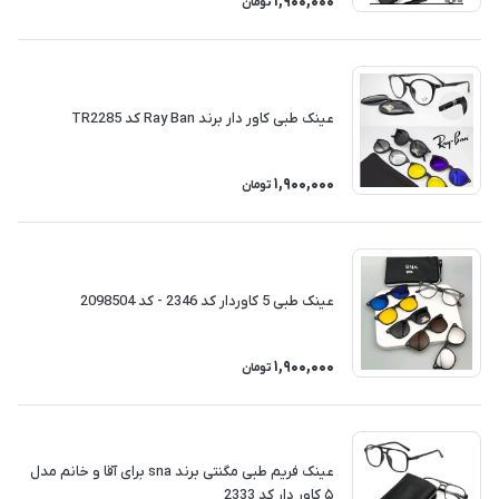
1,900,000
تومان
عینک طبی کاور دار برند Ray Ban کد TR2285
1,900,000
تومان
عینک طبی 5 کاوردار کد 2346 - کد 2098504
1,900,000
تومان
عینک فریم طبی مگنتی برند sna برای آقا و خانم مدل
۵ کاور دار کد 2333