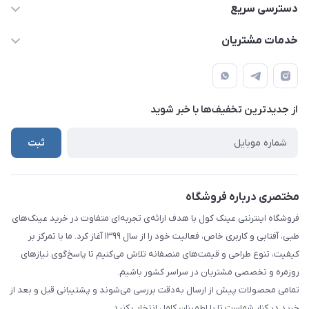
09924035290
دسترسی سریع
021-65279804
حساب کاربری
خدمات مشتریان
info@eynakcool.com
مجله فروشگاه
قوانین و مقررات
تهران - شهریار (فروش حضوری نداریم)
درباره ما
حریم شخصی کاربران
تماس با ما
از جدید‌ترین تخفیف‌ها با‌ خبر شوید
راهنما
ثبت
مختصری درباره فروشگاه
فروشگاه اینترنتی عینک کول با هدف ارائه‌ی تجربه‌ای متفاوت در خرید عینک‌های
طبی، آفتابی و کاربری خاص، فعالیت خود را از سال ۱۳۹۹ آغاز کرد. ما با تمرکز بر
کیفیت، تنوع طراحی و قیمت‌های منصفانه تلاش می‌کنیم تا پاسخ‌گوی نیازهای
روزمره و تخصصی مشتریان در سراسر کشور باشیم.
تمامی محصولات پیش از ارسال به‌دقت بررسی می‌شوند و پشتیبانی قبل و بعد از
خرید در کنار شماست تا با اطمینان کامل انتخاب کنید.