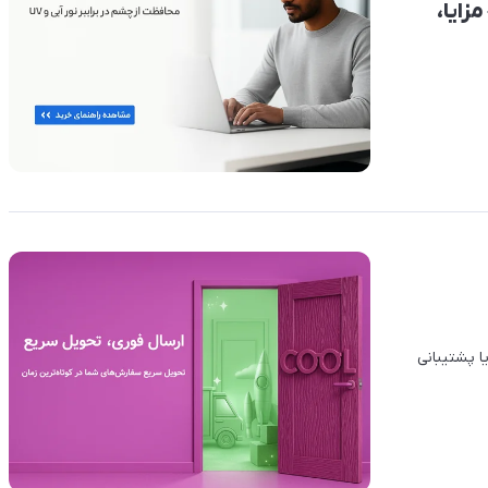
د عینک بلوکات (BlueCut) – مزایا،
ا پشتیبانی