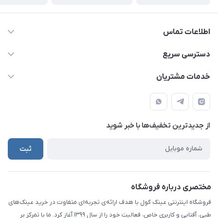
اطلاعات تماس
09924035290
دسترسی سریع
021-65279804
حساب کاربری
خدمات مشتریان
info@eynakcool.com
مجله فروشگاه
قوانین و مقررات
تهران - شهریار (فروش حضوری نداریم)
درباره ما
حریم شخصی کاربران
تماس با ما
از جدید‌ترین تخفیف‌ها با‌ خبر شوید
راهنما
ثبت
مختصری درباره فروشگاه
فروشگاه اینترنتی عینک کول با هدف ارائه‌ی تجربه‌ای متفاوت در خرید عینک‌های
طبی، آفتابی و کاربری خاص، فعالیت خود را از سال ۱۳۹۹ آغاز کرد. ما با تمرکز بر