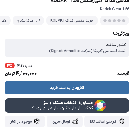
عدسی کداک آنتی‌رفلکس 1.56 | KODAK
1.56 Kodak Clear
خرید عدسی کداک | KODAK
علاقه‌مندی
م
ویژگی‌ها
کشور ساخت
تحت لیسانس آمریکا (شرکت Signet Armorlite)
3٪
4,200,000
4,100,000
قیمت:
تومان
افزودن به سبدخرید
مشاوره انتخاب عینک و لنز
کمک نیاز دارید؟ چت از طریق روبیکا
گارانتی اصالت کالا
ارسال سریع
موجود در انبار