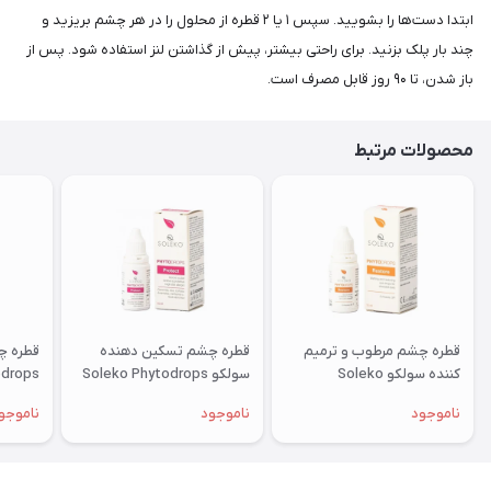
ابتدا دست‌ها را بشویید. سپس ۱ یا ۲ قطره از محلول را در هر چشم بریزید و
چند بار پلک بزنید. برای راحتی بیشتر، پیش از گذاشتن لنز استفاده شود. پس از
باز شدن، تا ۹۰ روز قابل مصرف است.
محصولات مرتبط
قطره چشم مرطوب و ترمیم
قطره چشم تسکین دهنده
قطره چ
کننده سولکو Soleko
سولکو Soleko Phytodrops
odrops
ricant
Protect
Phytodrops Restore
ناموجود
ناموجود
ناموجو