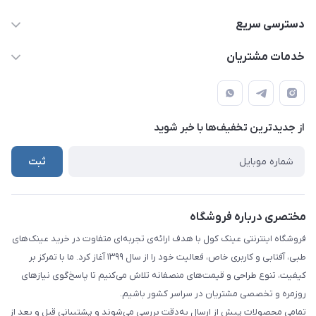
09924035290
دسترسی سریع
021-65279804
حساب کاربری
خدمات مشتریان
info@eynakcool.com
مجله فروشگاه
قوانین و مقررات
تهران - شهریار (فروش حضوری نداریم)
درباره ما
حریم شخصی کاربران
تماس با ما
از جدید‌ترین تخفیف‌ها با‌ خبر شوید
راهنما
ثبت
مختصری درباره فروشگاه
فروشگاه اینترنتی عینک کول با هدف ارائه‌ی تجربه‌ای متفاوت در خرید عینک‌های
طبی، آفتابی و کاربری خاص، فعالیت خود را از سال ۱۳۹۹ آغاز کرد. ما با تمرکز بر
کیفیت، تنوع طراحی و قیمت‌های منصفانه تلاش می‌کنیم تا پاسخ‌گوی نیازهای
روزمره و تخصصی مشتریان در سراسر کشور باشیم.
تمامی محصولات پیش از ارسال به‌دقت بررسی می‌شوند و پشتیبانی قبل و بعد از