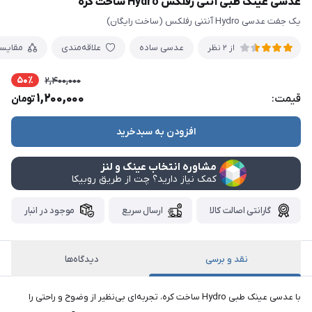
عدسی عینک طبی آنتی رفلکس Hydro ساخت کره
یک جفت عدسی Hydro آنتنی رفلکس (ساخت رایگان)
عدسی ساده
علاقه‌مندی
مقایس
از 2 نظر
50٪
2,400,000
1,200,000
قیمت:
تومان
افزودن به سبدخرید
مشاوره انتخاب عینک و لنز
کمک نیاز دارید؟ چت از طریق روبیکا
گارانتی اصالت کالا
ارسال سریع
موجود در انبار
نقد و برسی
دیدگاه‌ها
با عدسی عینک طبی Hydro ساخت کره، تجربه‌ای بی‌نظیر از وضوح و راحتی را