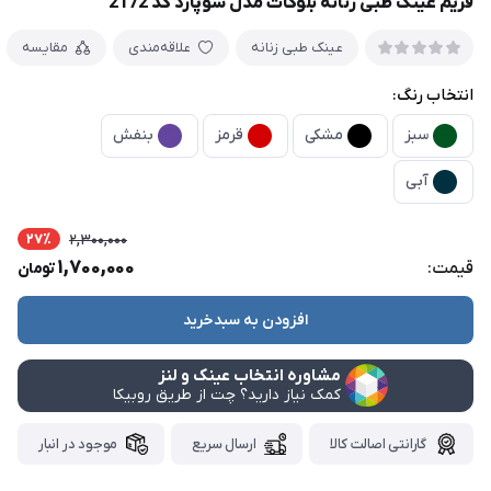
فریم عینک طبی زنانه بلوکات مدل شوپارد کد 2172
عینک طبی زنانه
علاقه‌مندی
مقایسه
انتخاب رنگ:
سبز
مشکی
قرمز
بنفش
آبی
27٪
2,300,000
1,700,000
قیمت:
تومان
افزودن به سبدخرید
مشاوره انتخاب عینک و لنز
کمک نیاز دارید؟ چت از طریق روبیکا
گارانتی اصالت کالا
ارسال سریع
موجود در انبار