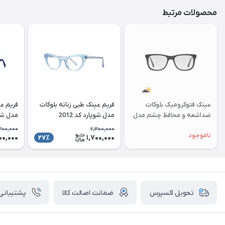
محصولات مرتبط
عینک فتوکرومیک بلوکات
فریم عینک طبی زنانه بلوکات
فریم عی
ضداشعه و محافظ چشم مدل
مدل شوپارد کد 2012
مدل شوپا
S1045
300,000
2,300,000
ناموجود
00,000
1,700,000
27٪
ضمانت اصالت کالا
پشتیبانی ۲۴ ساعت
تحویل اکسپرس