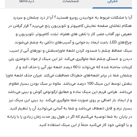
معرفی
مشخصات
دیدگاه‌ها
آیا با مشکلات مربوط به خوابیدن روبرو هستید؟ آیا از درد چشمان و سردرد
هنگام تماشای صفحه نمایش کامیپوتر و تلویزیون رنج می‌برید؟ قرار گرفتن در
معرض نور آفتاب مضر، کار با تلفن های همراه، تبلت، کامپیوتر، تلویزیون و
چراغ‌های LED، باعث ایجاد بد‌خوابی و آسیب‌های دائمی به چشم می‌شوند.
عینک محافظ چشم با مسدود کردن اشعه ماوراءبنفش و نورهای آبی از اسیب
دیدن و خستگی چشم شما جلوگیری می‌کند. لنز این عینک از مواد نانومتری پلی
کربنات ساخته شده که می‌تواند تا 60 درصد اشعه نور آبی را حذف کند و از
چشمان شما در برابر اشعه‌های خطرناک محافظت می‌کند. میزان حذف اشعه ماورا
بنفش توسط این عینک 100 درصد می‌باشد. علاوه بر سبک بودن بسیار مقاوم
می‌باشد. طراحی فریم این عینک ساده و مطابق ارگونومی گوش و بینی می‌باشد
و از ایجاد بار اضافی بر روی صورت شما جلوگیری می‌کند. پد بینی این عینک نیز
بسیار نرم و قابل انعطاف می‌باشد و شما به آسانی می‌توانید آن را تنظیم کنید.
در پایان به شما توصیه می‌کنیم که اگر در طول روز مدت زمان زیادی را با رایانه
و یا گوشی خود کار می‌کنید حتماً از این عینک استفاده کنید.