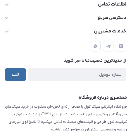
اطلاعات تماس
09924035290
دسترسی سریع
021-65279804
حساب کاربری
خدمات مشتریان
info@eynakcool.com
مجله فروشگاه
قوانین و مقررات
تهران - شهریار (فروش حضوری نداریم)
درباره ما
حریم شخصی کاربران
تماس با ما
از جدید‌ترین تخفیف‌ها با‌ خبر شوید
راهنما
ثبت
مختصری درباره فروشگاه
فروشگاه اینترنتی عینک کول با هدف ارائه‌ی تجربه‌ای متفاوت در خرید عینک‌های
طبی، آفتابی و کاربری خاص، فعالیت خود را از سال ۱۳۹۹ آغاز کرد. ما با تمرکز بر
کیفیت، تنوع طراحی و قیمت‌های منصفانه تلاش می‌کنیم تا پاسخ‌گوی نیازهای
روزمره و تخصصی مشتریان در سراسر کشور باشیم.