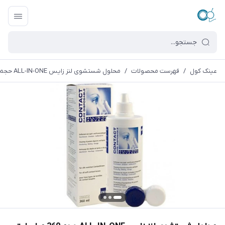
عینک کول
/
فهرست محصولات
/
محلول شستشوی لنز زایس ALL-IN-ONE حجم 360 میلی لیتر