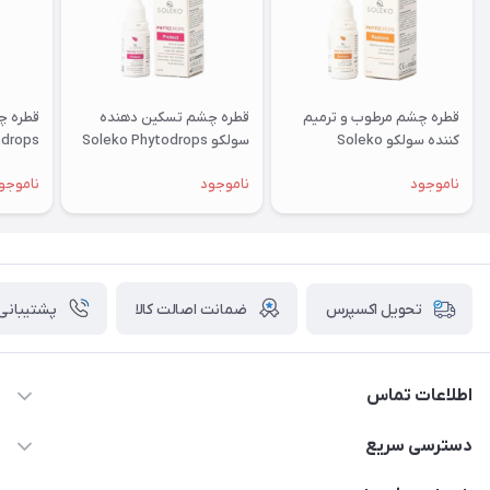
قطره چشم مرطوب و ترمیم
قطره چشم تسکین دهنده
قطره چ
کننده سولکو Soleko
سولکو Soleko Phytodrops
odrops
ricant
Protect
Phytodrops Restore
ناموجود
ناموجود
ناموجو
ضمانت اصالت کالا
پشتیبانی ۲۴ ساعت
تحویل اکسپرس
اطلاعات تماس
09924035290
دسترسی سریع
021-65279804
حساب کاربری