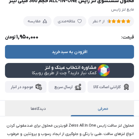
محلول شستشوی لنز زایس ALL-IN-ONE حجم 360 میلی لیتر
مایع لنز زایس
علاقه‌مندی
مقایسه
از 2 نظر
1,950,000
قیمت:
تومان
افزودن به سبدخرید
مشاوره انتخاب عینک و لنز
کمک نیاز دارید؟ چت از طریق روبیکا
گارانتی اصالت کالا
ارسال سریع
موجود در انبار
معرفی
دیدگاه‌ها
​​​​محلول لنز سافت زایس Zeiss All.In.One قویترین محلول برای ضدعفونی کردن
انواع لنزهای سافت ،طبی یا رنگی و جلوگیری از ایجاد رسوب و پروتئین و مرطوب