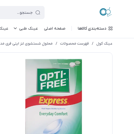
دسته‌بندی کالاها
صفحه اصلی
عینک طبی
عینک
عینک کول
/
فهرست محصولات
/
محلول شستشوی لنز اپتی فری مدل Opti Free Express حجم 120 میلی 