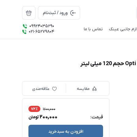
ورود / ثبت‌نام
09924035290
ازم جانبی عینک
تماس با ما
021-65279804
مقایسه
علاقه‌مندی
72٪
700,000
200,000
قیمت:
تومان
افزودن به سبدخرید