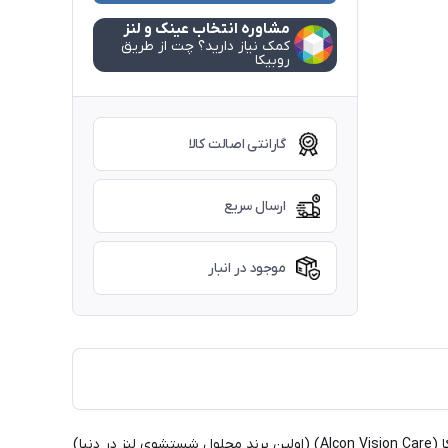
مشاوره انتخاب عینک و لنز
کمک نیاز دارید؟ چت از طریق
روبیکا
گارانتی اصالت کالا
ارسال سریع
موجود در انبار
محصول شستشوی لنز چند منظوره اپتی فری اکسپرس (OPTI-FREE Express) از جمله محصولات بخش مراقبت های چشمی کمپانی آلکان امریکا (Alcon Vision Care) (اولین برند محلول شستشوی لنز در دنیا)