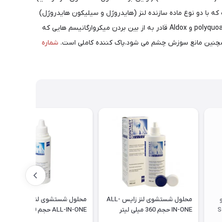
محلول به گونه ای است که با دو نوع ماده سازنده لنز (هایدروژل و سیلیکون هایدروژل)
سازگاری بالایی دارد و امکان استفاده از آن برای تمامی لنزهای تماسی نرم وجود دارد. این محلول چند منظوره با داشتن دو ماده ضدعفونی کننده polyquoad و Aldox قادر به از بین بردن میکروارگانیسم هایی که
د همچنین مانع سوزش چشم می شود،پاک کننده کاملی است.
شماره
محلول شستشوی لنز زایس ALL-
محلول شستشوی لنز زایس مدل
S
IN-ONE حجم 360 میلی لیتر
ALL-IN-ONE حجم 100 میلی لیتر