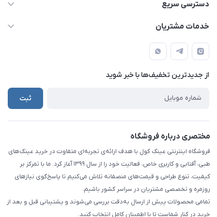
09924035290
دسترسی سریع
021-65279804
حساب کاربری
خدمات مشتریان
info@eynakcool.com
مجله فروشگاه
قوانین و مقررات
تهران - شهریار (فروش حضوری نداریم)
درباره ما
حریم شخصی کاربران
تماس با ما
از جدید‌ترین تخفیف‌ها با‌ خبر شوید
راهنما
ثبت
مختصری درباره فروشگاه
فروشگاه اینترنتی عینک کول با هدف ارائه‌ی تجربه‌ای متفاوت در خرید عینک‌های
طبی، آفتابی و کاربری خاص، فعالیت خود را از سال ۱۳۹۹ آغاز کرد. ما با تمرکز بر
کیفیت، تنوع طراحی و قیمت‌های منصفانه تلاش می‌کنیم تا پاسخ‌گوی نیازهای
روزمره و تخصصی مشتریان در سراسر کشور باشیم.
تمامی محصولات پیش از ارسال به‌دقت بررسی می‌شوند و پشتیبانی قبل و بعد از
خرید در کنار شماست تا با اطمینان کامل انتخاب کنید.