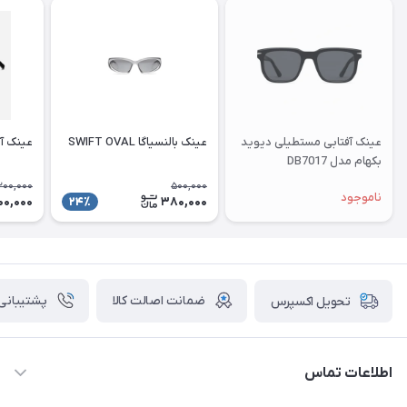
عینک آفتابی مستطیلی دیوید
عینک بالنسیاگا SWIFT OVAL
عینک آ
بکهام مدل DB7017
200,000
500,000
ناموجود
00,000
380,000
24٪
ضمانت اصالت کالا
پشتیبانی ۲۴ ساعت
تحویل اکسپرس
اطلاعات تماس