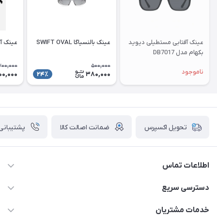
عینک آفتابی مستطیلی دیوید
عینک بالنسیاگا SWIFT OVAL
عینک آ
بکهام مدل DB7017
200,000
500,000
ناموجود
00,000
380,000
24٪
ضمانت اصالت کالا
پشتیبانی ۲۴ ساعت
تحویل اکسپرس
اطلاعات تماس
09924035290
دسترسی سریع
021-65279804
حساب کاربری
خدمات مشتریان