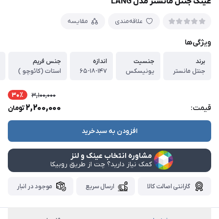
عینک جنتل مانستر مدل LANG
علاقه‌مندی
مقایسه
ویژگی‌ها
برند
جنسیت
اندازه
جنس فریم
جنتل مانستر
یونیسکس
۶۵-۱۸-۱۴۷
استات (کائوچو )
30٪
3,100,000
2,200,000
قیمت:
تومان
افزودن به سبدخرید
مشاوره انتخاب عینک و لنز
کمک نیاز دارید؟ چت از طریق روبیکا
گارانتی اصالت کالا
ارسال سریع
موجود در انبار