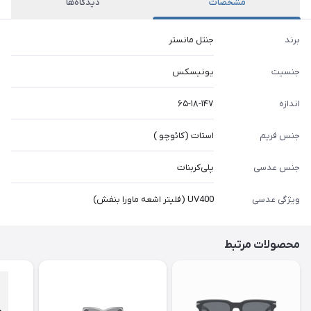
مشخصات
دیدگاه‌ها
برند
جنتل مانستر
جنسیت
یونیسکس
اندازه
۶۵-۱۸-۱۴۷
جنس فریم
استات (کائوچو )
جنس عدسی
پلی‌کربنات
ویژگی عدسی
UV400 (فلیتر اشعه ماورا بنفش)
محصولات مرتبط