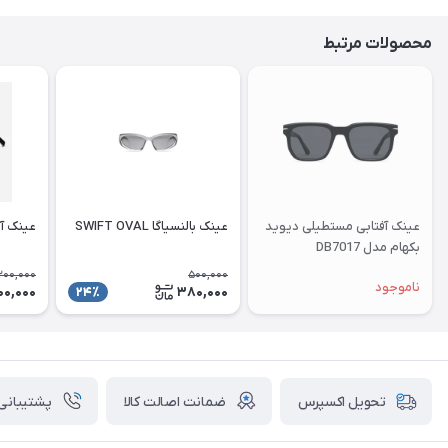
محصولات مرتبط
عینک آفتابی مستطیلی دیوید
عینک بالنسیاگا SWIFT OVAL
عینک آ
بکهام مدل DB7017
200,000
500,000
ناموجود
00,000
380,000
24٪
ضمانت اصالت کالا
پشتیبانی ۲۴ ساعت
تحویل اکسپرس