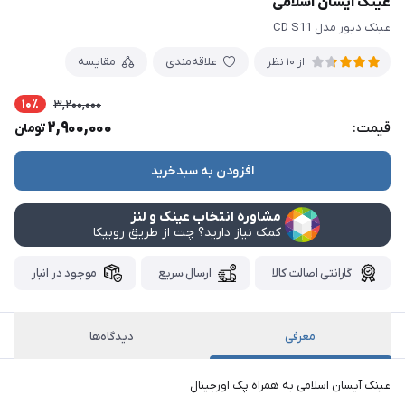
عینک آیسان اسلامی
عینک دیور مدل CD S11
علاقه‌مندی
مقایسه
از 10 نظر
10٪
3,200,000
2,900,000
قیمت:
تومان
افزودن به سبدخرید
مشاوره انتخاب عینک و لنز
کمک نیاز دارید؟ چت از طریق روبیکا
گارانتی اصالت کالا
ارسال سریع
موجود در انبار
معرفی
دیدگاه‌ها
عینک آیسان اسلامی به همراه پک اورجینال