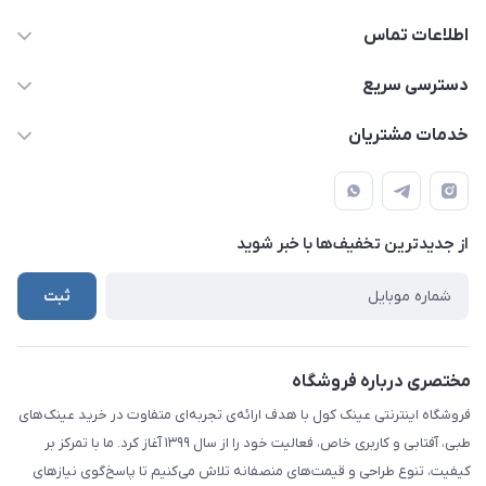
اطلاعات تماس
09924035290
دسترسی سریع
021-65279804
حساب کاربری
خدمات مشتریان
info@eynakcool.com
مجله فروشگاه
قوانین و مقررات
تهران - شهریار (فروش حضوری نداریم)
درباره ما
حریم شخصی کاربران
تماس با ما
از جدید‌ترین تخفیف‌ها با‌ خبر شوید
راهنما
ثبت
مختصری درباره فروشگاه
فروشگاه اینترنتی عینک کول با هدف ارائه‌ی تجربه‌ای متفاوت در خرید عینک‌های
طبی، آفتابی و کاربری خاص، فعالیت خود را از سال ۱۳۹۹ آغاز کرد. ما با تمرکز بر
کیفیت، تنوع طراحی و قیمت‌های منصفانه تلاش می‌کنیم تا پاسخ‌گوی نیازهای