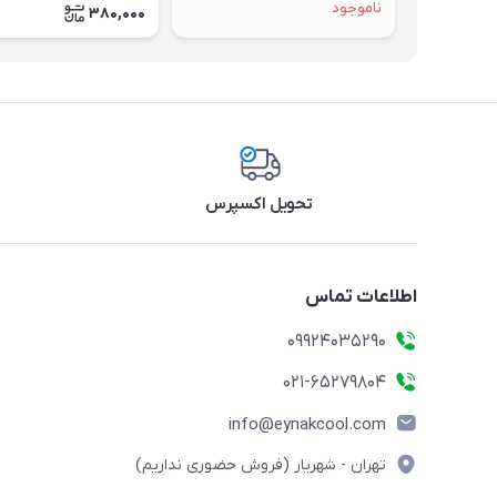
ناموجود
380,000
تحویل اکسپرس
اطلاعات تماس
09924035290
021-65279804
info@eynakcool.com
تهران - شهریار (فروش حضوری نداریم)