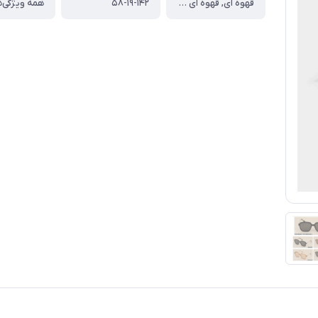
قهوه ای, قهوه ای روشن, مشکی
۵۸-۱۹-۱۴۲
همه ویژگی‌ه