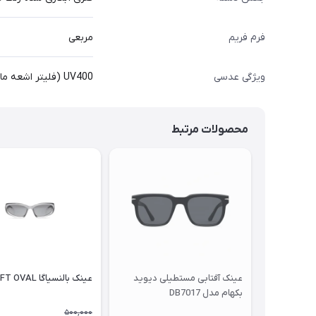
فرم فریم
مربعی
ویژگی عدسی
UV400 (فلیتر اشعه ماورا بنفش)
محصولات مرتبط
عینک آفتابی مستطیلی دیوید
عینک بالنسیاگا SWIFT OVAL
بکهام مدل DB7017
500,000