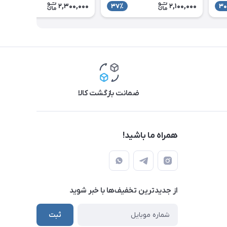
2,300,000
2,100,000
26٪
37٪
30
ضمانت بازگشت کالا
همراه ما باشید!
از جدید‌ترین تخفیف‌ها با‌ خبر شوید
ثبت