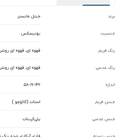
برند
جنتل مانستر
جنسیت
یونیسکس
رنگ فریم
قهوه ای, قهوه ای روشن,
رنگ عدسی
قهوه ای, قهوه ای روش
اندازه
۵۸-۱۹-۱۴۲
جنس فریم
استات (کائوچو )
جنس عدسی
پلی‌کربنات
جنس دسته
فلزی آبکاری شده رنگ ث