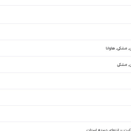
 مشکی, هاوانا
ن, مشکی
ابت – انتهای دسته استات