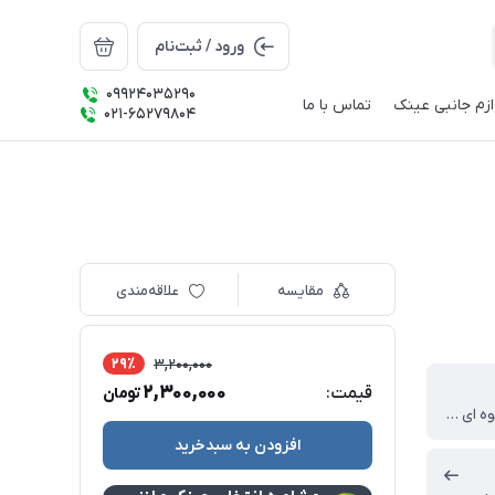
ورود / ثبت‌نام
09924035290
ازم جانبی عینک
تماس با ما
021-65279804
مقایسه
علاقه‌مندی
29٪
3,200,000
2,300,000
قیمت:
تومان
قهوه ای, قهوه ای روشن, مشکی, هاوانا
افزودن به سبدخرید